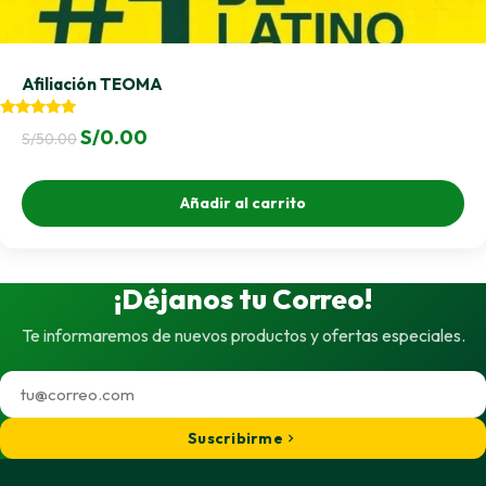
Afiliación TEOMA
Valorado
El
El
S/
0.00
S/
50.00
con
4.83
precio
precio
de 5
original
actual
Añadir al carrito
era:
es:
S/50.00.
S/0.00.
¡Déjanos tu Correo!
Te informaremos de nuevos productos y ofertas especiales.
Suscribirme