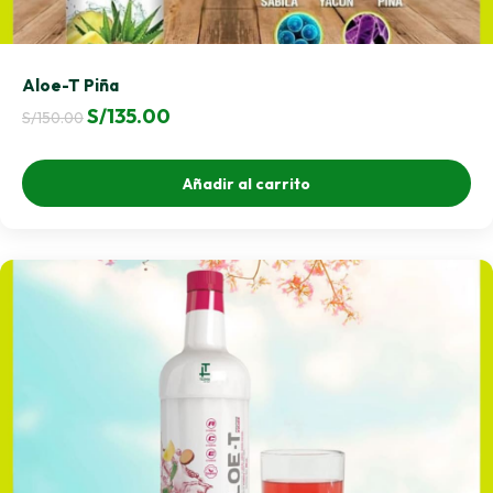
Aloe-T Piña
El
El
S/
135.00
S/
150.00
precio
precio
original
actual
Añadir al carrito
era:
es:
S/150.00.
S/135.00.