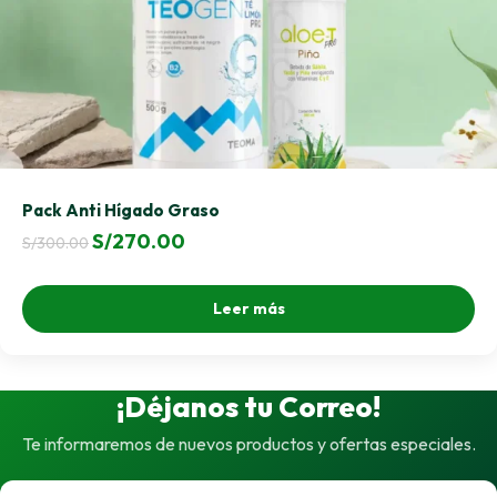
Pack Anti Hígado Graso
El
El
S/
270.00
S/
300.00
precio
precio
original
actual
Leer más
era:
es:
S/300.00.
S/270.00.
¡Déjanos tu Correo!
Te informaremos de nuevos productos y ofertas especiales.