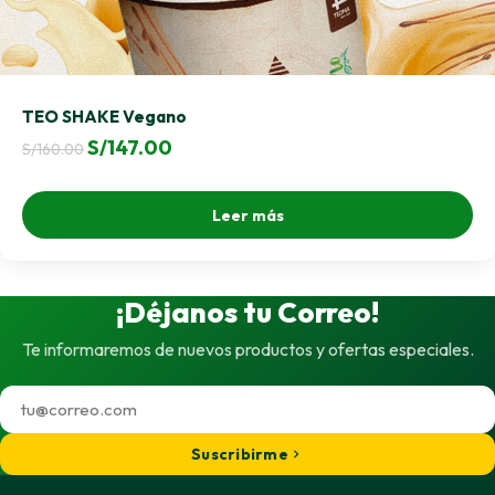
TEO SHAKE Vegano
El
El
S/
147.00
S/
160.00
precio
precio
original
actual
Leer más
era:
es:
S/160.00.
S/147.00.
¡Déjanos tu Correo!
Te informaremos de nuevos productos y ofertas especiales.
Suscribirme