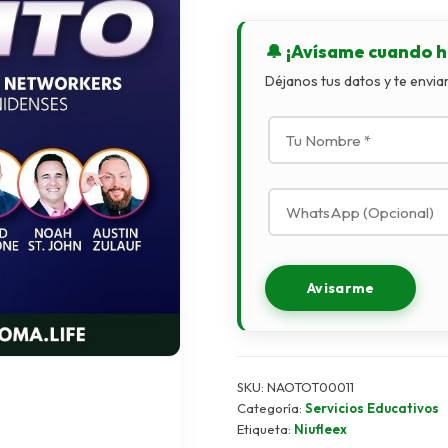
🔔 ¡Avísame cuando h
Déjanos tus datos y te envi
Avisarme
SKU:
NAOTOT00011
Categoría:
Servicios Educativos
Etiqueta:
Niufleex