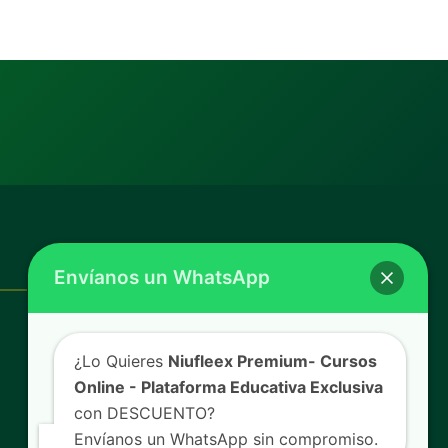
CONTACTO
Envíanos un WhatsApp
(+51) 924 289 532
(+51) 933 543 538
¿Lo Quieres
Niufleex Premium- Cursos
(+51) 932 097 673
Online - Plataforma Educativa Exclusiva
ventas@teoma.life
con DESCUENTO?
Perú — Envíos a todo el país
Envíanos un WhatsApp sin compromiso.