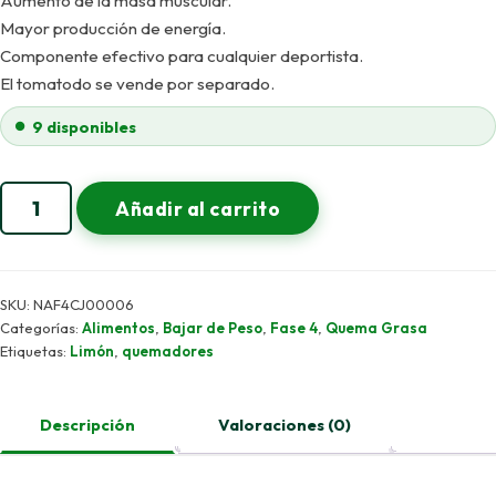
Aumento de la masa muscular.
Mayor producción de energía.
Componente efectivo para cualquier deportista.
El tomatodo se vende por separado.
9 disponibles
TEOGEN
Añadir al carrito
Alternative:
Té
Limón
Pro
Caja
SKU:
NAF4CJ00006
Categorías:
Alimentos
,
Bajar de Peso
,
Fase 4
,
Quema Grasa
de
Etiquetas:
Limón
,
quemadores
30
sobres
cantidad
Descripción
Valoraciones (0)