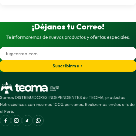
original
actual
era:
es:
¡Déjanos tu Correo!
S/150.00.
S/135.00.
Te informaremos de nuevos productos y ofertas especiales.
Suscribirme
Somos DISTRIBUIDORES INDEPENDIENTES de TEOMA, productos
Nutracéuticos con insumos 100% peruanos. Realizamos envíos a todo
el Perú.