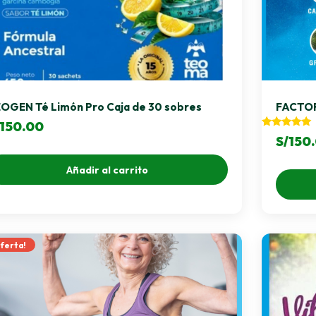
OGEN Té Limón Pro Caja de 30 sobres
FACTOR
150.00
Valorado
S/
150
con
5.00
de 5
Añadir al carrito
ferta!