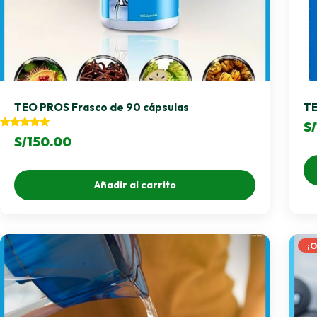
TEO PROS Frasco de 90 cápsulas
TE
S/
Valorado
S/
150.00
con
5.00
de 5
Añadir al carrito
¡O