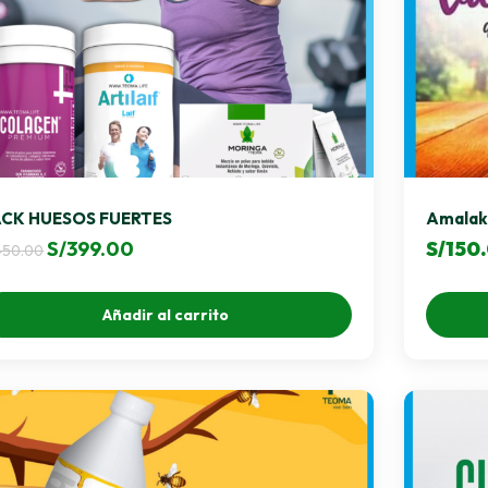
CK HUESOS FUERTES
Amalak
El
El
S/
399.00
S/
150
450.00
precio
precio
original
actual
Añadir al carrito
era:
es:
S/450.00.
S/399.00.