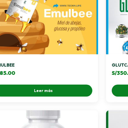
MULBEE
GLUTCA
85.00
S/
350
Leer más