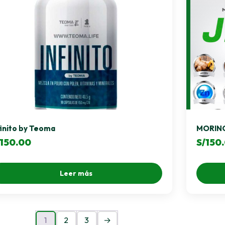
finito by Teoma
MORING
150.00
S/
150
Leer más
1
2
3
→