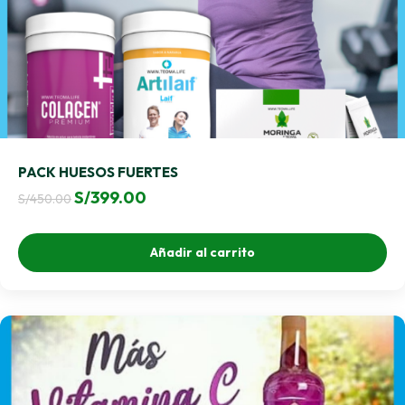
PACK HUESOS FUERTES
El
El
S/
399.00
S/
450.00
precio
precio
original
actual
Añadir al carrito
era:
es:
S/450.00.
S/399.00.