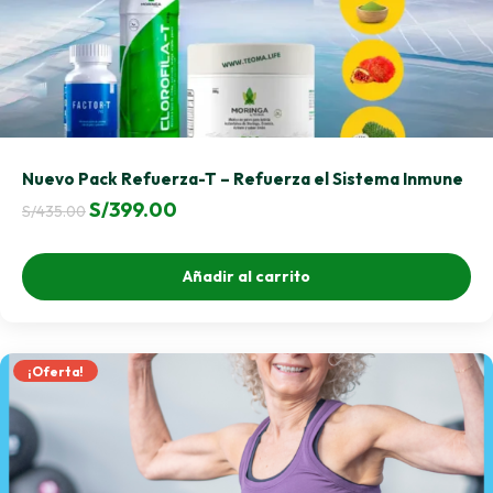
Nuevo Pack Refuerza-T – Refuerza el Sistema Inmune
El
El
S/
399.00
S/
435.00
precio
precio
original
actual
Añadir al carrito
era:
es:
S/435.00.
S/399.00.
¡Oferta!